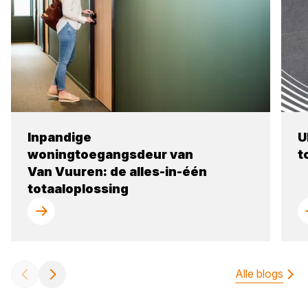
Inpandige
U
woningtoegangsdeur van
t
Van Vuuren: de alles-in-één
totaaloplossing
Alle blogs