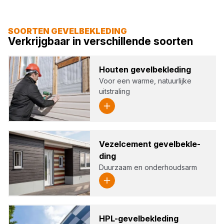
SOORTEN GEVELBEKLEDING
Verkrijgbaar in verschillende soorten
Hou­ten gevel­be­kle­ding
Voor een warme, natuurlijke
uitstraling
Vezel­ce­ment gevel­be­kle­
ding
Duurzaam en onderhoudsarm
HPL-gevel­be­kle­ding