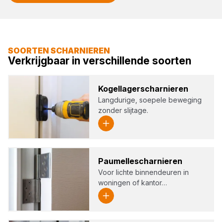
SOORTEN SCHARNIEREN
Verkrijgbaar in verschillende soorten
Kogel­la­gerschar­nie­ren
Langdurige, soepele beweging
zonder slijtage.
Pau­mel­le­schar­nie­ren
Voor lichte binnendeuren in
woningen of kantor…