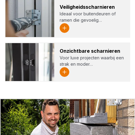
Vei­lig­heids­schar­nie­ren
Ideaal voor buitendeuren of
ramen die gevoelig…
Onzicht­ba­re schar­nie­ren
Voor luxe projecten waarbij een
strak en moder…