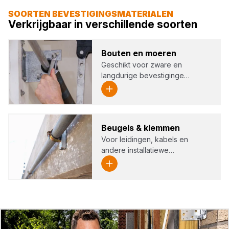
SOORTEN BEVESTIGINGSMATERIALEN
Verkrijgbaar in verschillende soorten
Bou­ten en moe­ren
Geschikt voor zware en
langdurige bevestiginge…
Beu­gels
&
klem­men
Voor leidingen, kabels en
andere installatiewe…