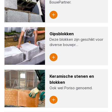
BouwPartner.
Gips­blok­ken
Deze blokken zijn geschikt voor
diverse bouwpr…
Kera­mi­sche ste­nen en
blok­ken
Ook wel Poriso genoemd.