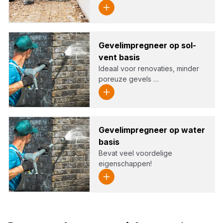
Gevel­im­preg­neer op sol­
vent basis
Ideaal voor renovaties, minder
poreuze gevels …
Gevel­im­preg­neer op water
basis
Bevat veel voordelige
eigenschappen!