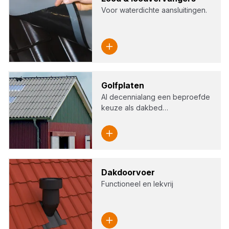
Voor waterdichte aansluitingen.
Golf­pla­ten
Al decennialang een beproefde
keuze als dakbed…
Dak­door­voer
Functioneel en lekvrij