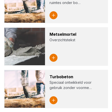
ruimtes onder bo…
Met­sel­m­or­tel
Overzichtstekst
Tur­bo­be­ton
Speciaal ontwikkeld voor
gebruik zonder voorme…