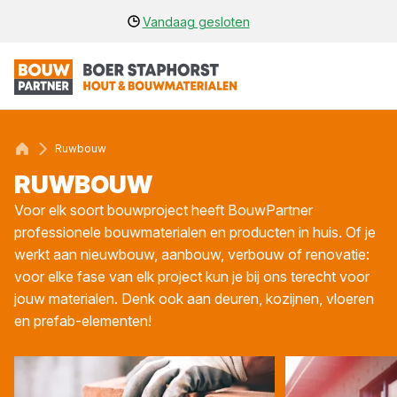
Vandaag gesloten
Ruwbouw
RUW­BOUW
Voor elk soort bouwproject heeft BouwPartner
professionele bouwmaterialen en producten in huis. Of je
werkt aan nieuwbouw, aanbouw, verbouw of renovatie:
voor elke fase van elk project kun je bij ons terecht voor
jouw materialen. Denk ook aan deuren, kozijnen, vloeren
en prefab-elementen!