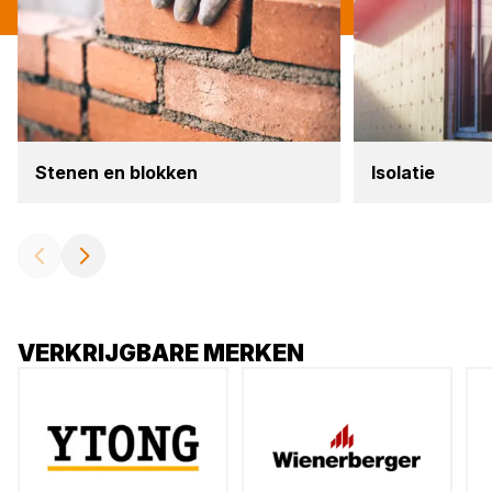
Ste­nen en blok­ken
Iso­la­tie
VERKRIJGBARE MERKEN