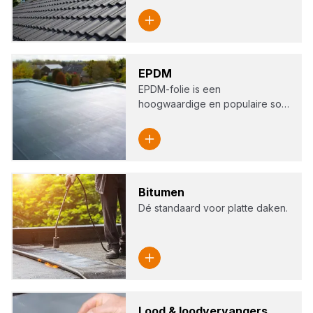
EPDM
EPDM-folie is een
hoogwaardige en populaire so…
Bitu­men
Dé standaard voor platte daken.
Lood
&
lood­ver­van­gers