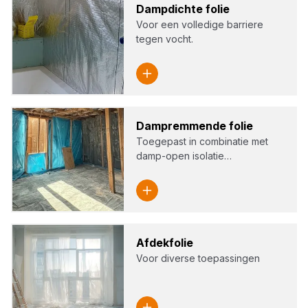
Damp­dich­te folie
Voor een volledige barriere
tegen vocht.
Dam­p­rem­men­de folie
Toegepast in combinatie met
damp-open isolatie…
Afdek­fo­lie
Voor diverse toepassingen