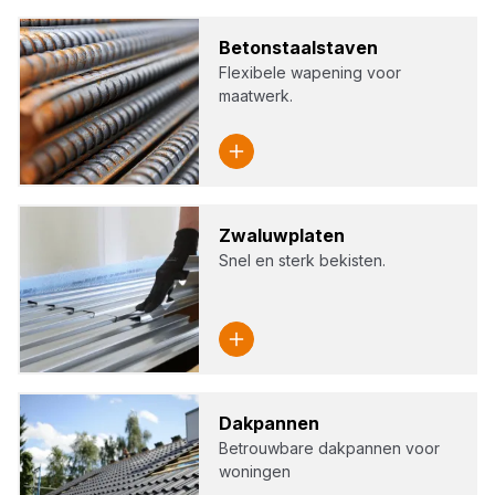
Beton­staal­sta­ven
Flexibele wapening voor
maatwerk.
Zwa­luw­pla­ten
Snel en sterk bekisten.
Dak­pan­nen
Betrouwbare dakpannen voor
woningen