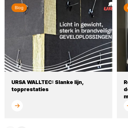
Blog
URSA WALLTEC: Slanke lijn,
R
topprestaties
d
m