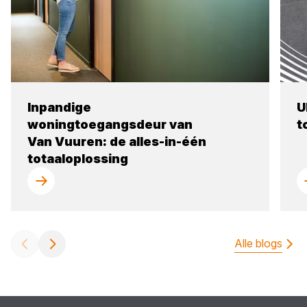
Inpandige
U
woningtoegangsdeur van
t
Van Vuuren: de alles-in-één
totaaloplossing
Alle blogs