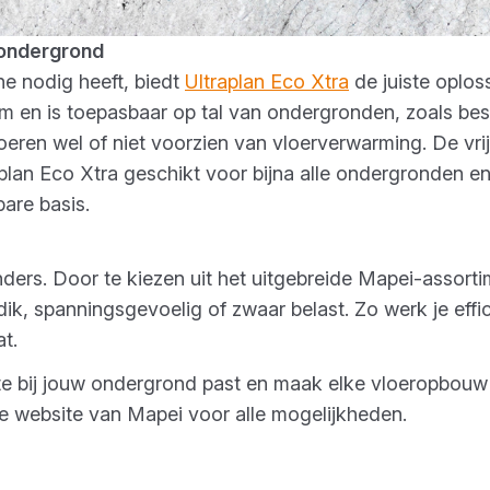
 ondergrond
ne nodig heeft, biedt
Ultraplan Eco Xtra
de juiste oplos
mm en is toepasbaar op tal van ondergronden, zoals be
ren wel of niet voorzien van vloerverwarming. De vrijw
lan Eco Xtra geschikt voor bijna alle ondergronden en
are basis.
ders. Door te kiezen uit het uitgebreide Mapei-assortim
 dik, spanningsgevoelig of zwaar belast. Zo werk je effici
t.
te bij jouw ondergrond past en maak elke vloeropbou
 website van Mapei voor alle mogelijkheden.