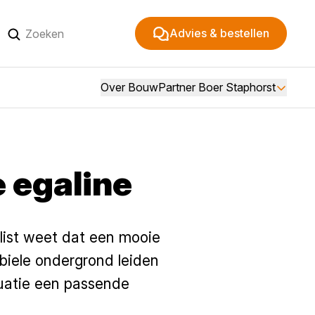
Advies & bestellen
Over BouwPartner Boer Staphorst
e egaline
alist weet dat een mooie
abiele ondergrond leiden
tuatie een passende