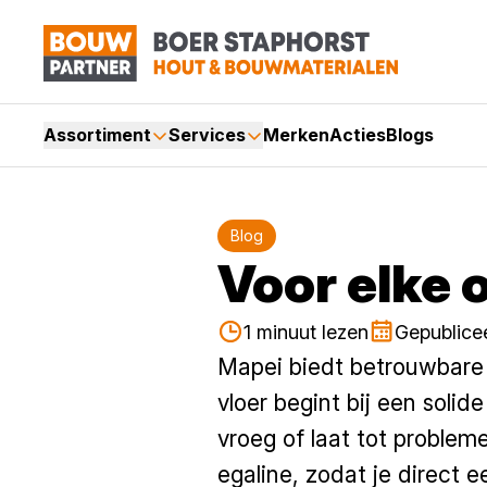
Assortiment
Services
Merken
Acties
Blogs
Blog
Voor elke 
1 minuut lezen
Gepublice
Mapei biedt betrouwbare o
vloer begint bij een soli
vroeg of laat tot problem
egaline, zodat je direct 