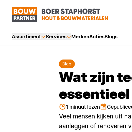
Assortiment
Services
Merken
Acties
Blogs
Blog
Wat zijn t
essentieel
1 minuut lezen
Gepublice
Veel mensen kijken uit n
aanleggen of renoveren va