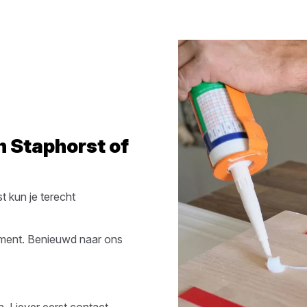
in
Staphorst
of
st
kun je terecht
iment. Benieuwd naar ons
n. Liever eerst contact