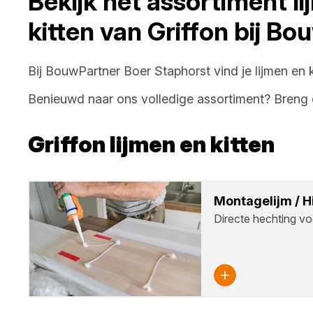
Bekijk het assortiment
l
kitten
van
Griffon
bij
Bou
Bij
BouwPartner Boer Staphorst
vind je
lijmen en 
Benieuwd naar ons volledige assortiment? Bren
Griffon
lijmen en kitten
Mon­ta­ge­lijm / 
Directe hechting vo