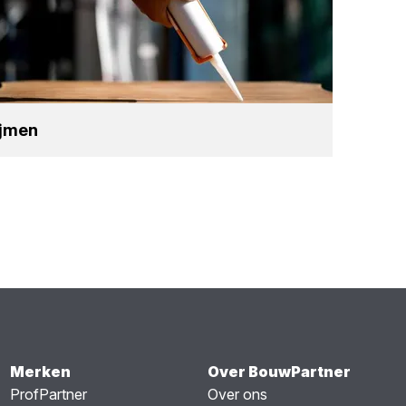
ij­men
Merken
Over BouwPartner
ProfPartner
Over ons