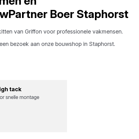
ijmen en
wPartner Boer Staphorst
kitten
van
Griffon
voor professionele vakmensen.
g een bezoek aan onze bouwshop in
Staphorst
.
High tack
or snelle montage