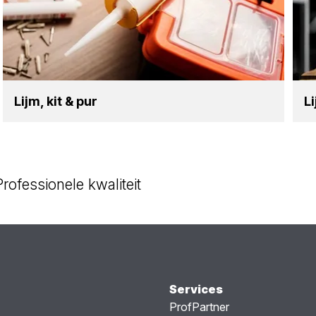
Lijm, kit
&
pur
L
Professionele kwaliteit
Services
ProfPartner