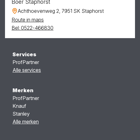
Boer Staphorst
Achthoevenweg 2, 7951 SK Staphorst
Route in maps
Bel: 0522-466830
Services
ProfPartner
Alle services
Merken
ProfPartner
Knauf
Stanley
Alle merken