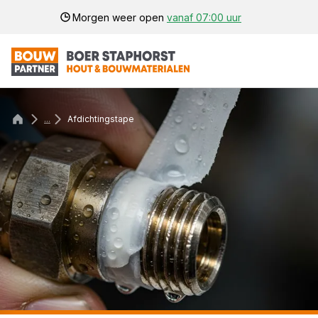
Morgen weer open
vanaf 07:00 uur
...
Afdichtingstape